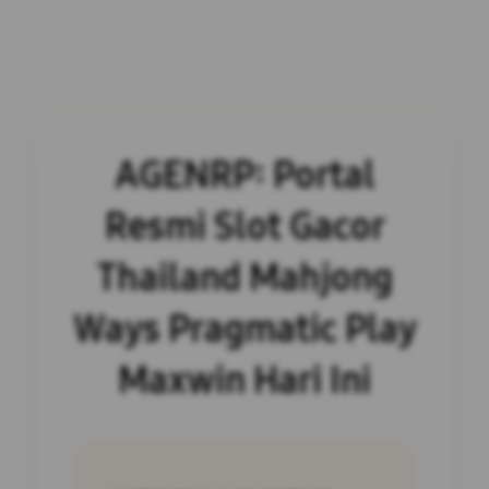
AGENRP: Portal
Resmi Slot Gacor
Thailand Mahjong
Ways Pragmatic Play
Maxwin Hari Ini